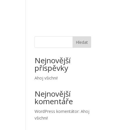
CE
TÝM
OSVĚDČENÍ
REFERENCE
KONTAKT
Hledat
Nejnovější
příspěvky
Ahoj všichni!
Nejnovější
komentáře
WordPress komentátor
:
Ahoj
všichni!
t