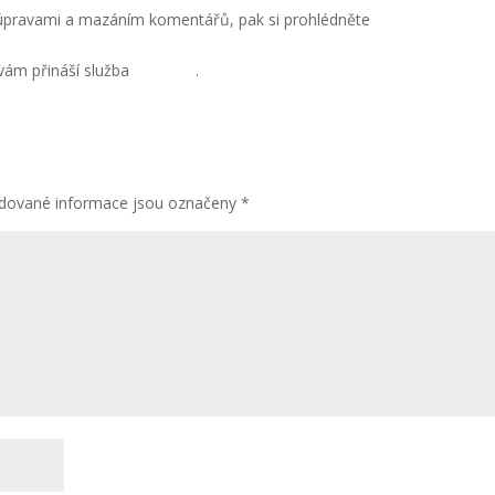
, úpravami a mazáním komentářů, pak si prohlédněte
 vám přináší služba
Gravatar
.
dované informace jsou označeny
*