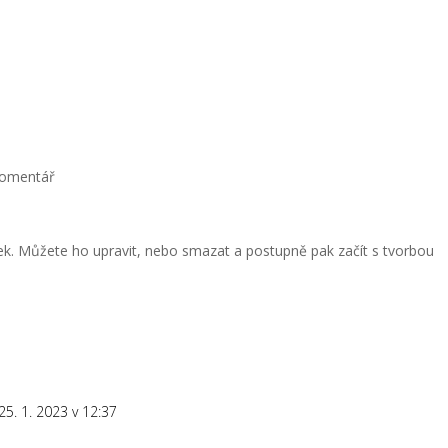
O MNĚ
SLUŽBY
SPOLUPRÁ
komentář
vek. Můžete ho upravit, nebo smazat a postupně pak začít s tvorbou
25. 1. 2023 v 12:37
Odpovìdì